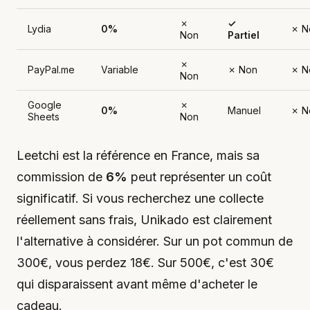
✗
✓
Lydia
0%
✗ N
Non
Partiel
✗
PayPal.me
Variable
✗ Non
✗ N
Non
Google
✗
0%
Manuel
✗ N
Sheets
Non
Leetchi est la référence en France, mais sa
commission de
6%
peut représenter un coût
significatif. Si vous recherchez une collecte
réellement sans frais, Unikado est clairement
l'alternative à considérer. Sur un pot commun de
300€, vous perdez 18€. Sur 500€, c'est 30€
qui disparaissent avant même d'acheter le
cadeau.