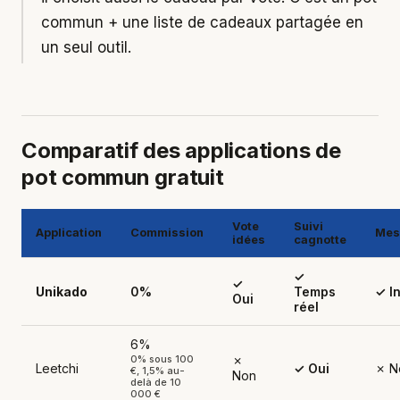
commun + une liste de cadeaux partagée en
un seul outil.
Comparatif des applications de
pot commun gratuit
Vote
Suivi
Application
Commission
Mes
idées
cagnotte
✓
✓
Unikado
0%
Temps
✓ I
Oui
réel
6%
0% sous 100
✗
Leetchi
✓ Oui
✗ N
€, 1,5% au-
Non
delà de 10
000 €