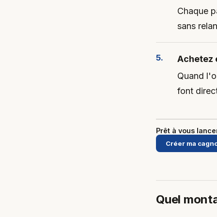
Chaque par
sans rela
Achetez e
Quand l'ob
font dire
Prêt à vous lanc
Créer ma cagno
Quel monta