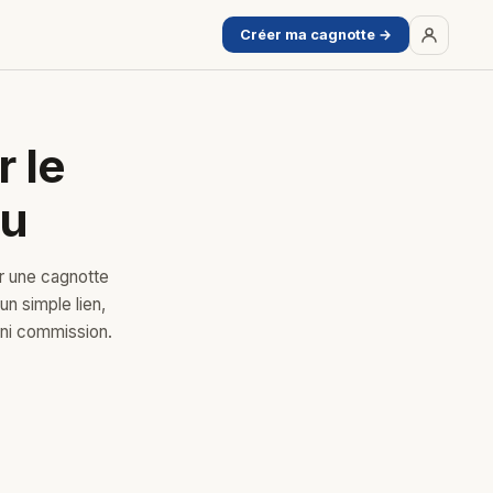
Créer ma cagnotte →
r le
au
er une cagnotte
un simple lien,
s ni commission.