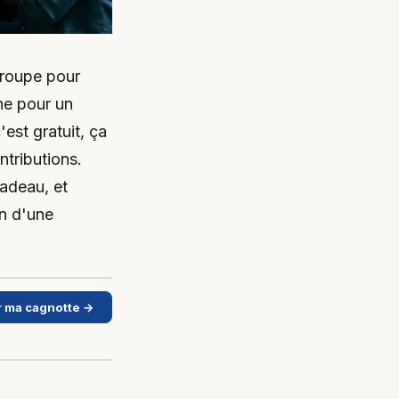
groupe pour
ne pour un
est gratuit, ça
ntributions.
cadeau, et
on d'une
 ma cagnotte →