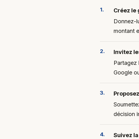
Créez le
Donnez-lui
montant e
Invitez le
Partagez 
Google ou
Proposez
Soumettez
décision 
Suivez la