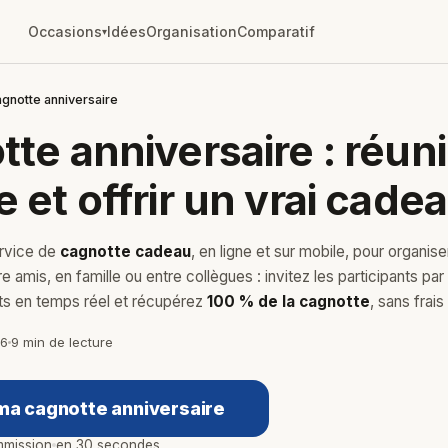
Occasions
Idées
Organisation
Comparatif
▾
gnotte anniversaire
te anniversaire : réuni
 et offrir un vrai cade
ervice de
cagnotte cadeau
, en ligne et sur mobile, pour organis
e amis, en famille ou entre collègues : invitez les participants par 
ts en temps réel et récupérez
100 % de la cagnotte
, sans frai
26
9 min de lecture
ma cagnotte anniversaire
mission
en 30 secondes