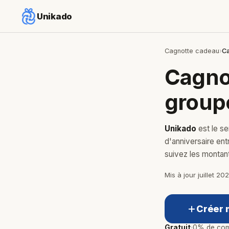
Unikado
Cagnotte cadeau
›
Ca
Cagnot
groupe
Unikado
est le s
d'anniversaire entr
suivez les montan
Mis à jour juillet 20
Créer 
Gratuit
0% de com